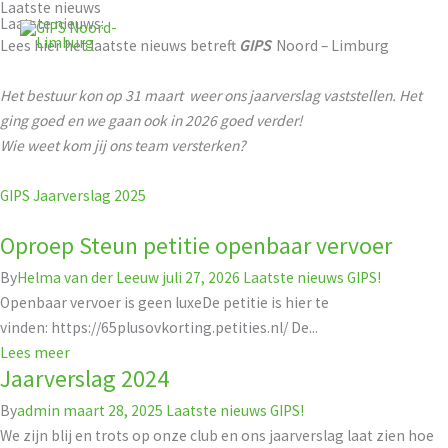
Laatste nieuws
Ga
Laatste nieuws:
naar
Lees hier het laatste nieuws betreft
GIPS
Noord – Limburg
de
inhoud
Het bestuur kon op 31 maart weer ons jaarverslag vaststellen. Het
ging goed en we gaan ook in 2026 goed verder!
Wie weet kom jij ons team versterken?
GIPS Jaarverslag 2025
Oproep Steun petitie openbaar vervoer
By
Helma van der Leeuw
juli 27, 2026
Laatste nieuws GIPS!
Openbaar vervoer is geen luxeDe petitie is hier te
vinden: https://65plusovkorting.petities.nl/ De...
Lees meer
Jaarverslag 2024
By
admin
maart 28, 2025
Laatste nieuws GIPS!
We zijn blij en trots op onze club en ons jaarverslag laat zien hoe